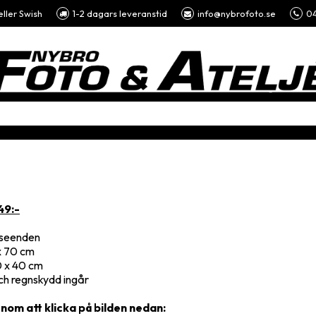
eller Swish
1-2 dagars leveranstid
info@nybrofoto.se
04
49:-
utseenden
 x 70 cm
0 x 40 cm
och regnskydd ingår
enom att klicka på bilden nedan: