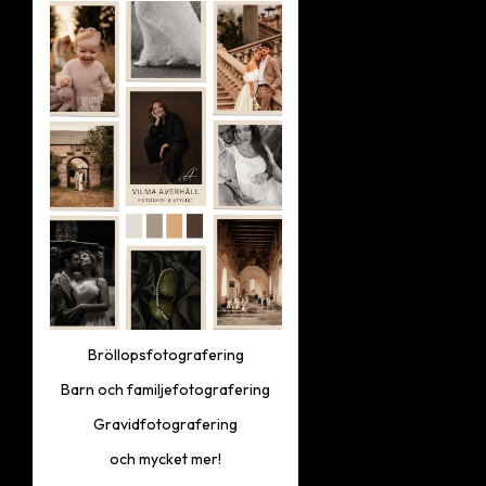
Bröllopsfotografering
Barn och familjefotografering
Gravidfotografering
och mycket mer!