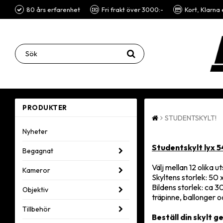
80 års erfarenhet
Fri frakt över 3000:-
Kort, Klarna 
PRODUKTER
STUDENTSKYLT!
Nyheter
Studentskylt lyx 5
Begagnat
Välj mellan 12 olika 
Kameror
Skyltens storlek: 50
Bildens storlek: ca 3
Objektiv
träpinne, ballonger 
Tillbehör
Beställ din skylt g