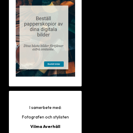
I samerbete med:
Fotografen och stylisten
Vilma Averhäll