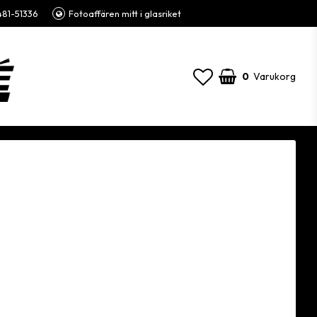
81-51336
Fotoaffären mitt i glasriket
0
Varukorg