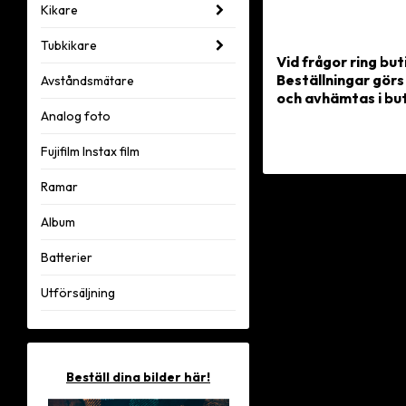
Kikare
Tubkikare
Vid frågor ring bu
Beställningar görs 
Avståndsmätare
och avhämtas i bu
Analog foto
Fujifilm Instax film
Ramar
Album
Batterier
Utförsäljning
Beställ dina bilder här!