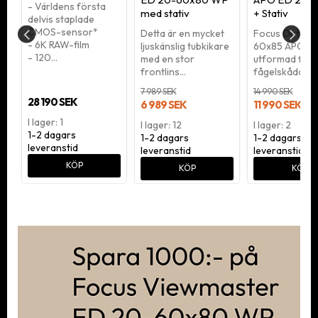
- Världens första
med stativ
+ Stativ
delvis staplade
CMOS-sensor*
8
Detta är en mycket
Focus Optimu
- 6K RAW-film
ljuskänslig tubkikare
60x85 APO ED
- 120…
med en stor
utformad för
frontlins…
fågelskådare
7 989 SEK
14 990 SEK
28 190 SEK
6 989 SEK
11 990 SEK
I lager: 1
I lager: 12
I lager: 2
1-2 dagars
1-2 dagars
1-2 dagars
leveranstid
leveranstid
leveranstid
KÖP
KÖP
KÖP