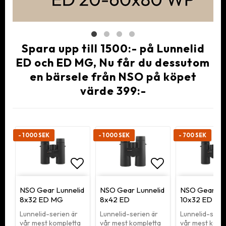
Spara upp till 1500:- på Lunnelid
ED och ED MG, Nu får du dessutom
en bärsele från NSO på köpet
värde 399:-
- 1 000 SEK
- 1 000 SEK
- 700 SEK
Lägg till i favoritlistan
Lägg till i fav
NSO Gear Lunnelid
NSO Gear Lunnelid
NSO Gear Lun
8x32 ED MG
8x42 ED
10x32 ED
Lunnelid-serien är
Lunnelid-serien är
Lunnelid-serie
vår mest kompletta
vår mest kompletta
vår mest komp