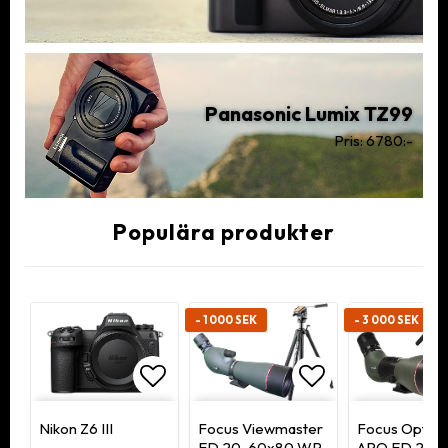
Panasonic Lumix TZ99
Pris: 6780:-
Populära produkter
- 1 000 SEK
- 3 000 SEK
tlistan
ägg till i favoritlistan
Lägg till i favoritlistan
Lägg till i fav
Nikon Z6 III
Focus Viewmaster
Focus Optim
ED 20-60x80 WP
APO ED 20-