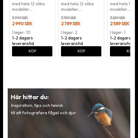
med hela 12 olika
med hela 12 olika
med hela 12 ol
modeller.…
modeller.…
modeller.…
3 990 SEK
3 789 SEK
3 289 SEK
2 990 SEK
2 789 SEK
2 589 SEK
I lager: 10
I lager: 2
I lager: 1
1-2 dagars
1-2 dagars
1-2 dagars
leveranstid
leveranstid
leveranstid
KÖP
KÖP
KÖP
Här hittar du:
Inspiration, tips och teknik
till att fotografera fågel och djur