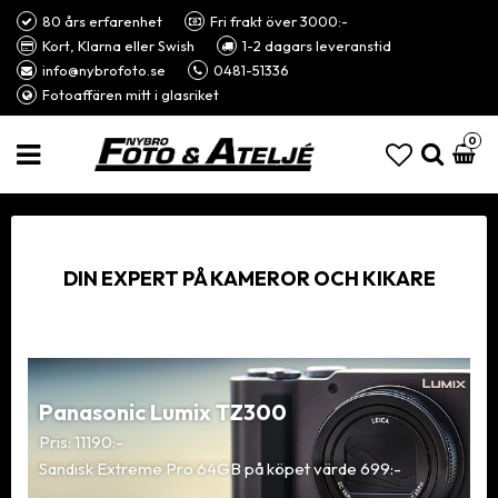
80 års erfarenhet
Fri frakt över 3000:-
Kort, Klarna eller Swish
1-2 dagars leveranstid
info@nybrofoto.se
0481-51336
Fotoaffären mitt i glasriket
0
DIN EXPERT PÅ KAMEROR OCH KIKARE
Panasonic Lumix TZ300
Pris: 11190:-
Sandisk Extreme Pro 64GB på köpet värde 699:-