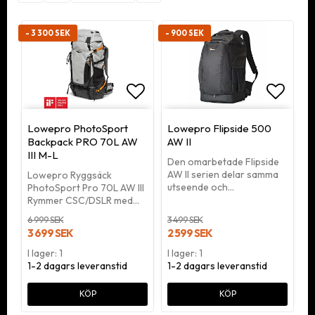
- 3 300 SEK
- 900 SEK
Lägg till i favoritlistan
Lägg ti
Lowepro PhotoSport
Lowepro Flipside 500
Backpack PRO 70L AW
AW II
III M-L
Den omarbetade Flipside
AW II serien delar samma
Lowepro Ryggsäck
utseende och…
PhotoSport Pro 70L AW III
Rymmer CSC/DSLR med…
6 999 SEK
3 499 SEK
3 699 SEK
2 599 SEK
I lager: 1
I lager: 1
1-2 dagars leveranstid
1-2 dagars leveranstid
KÖP
KÖP