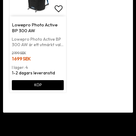
Lägg till i favoritlistan
Lowepro Photo Active
BP 300 AW
Lowepro Photo Active BP
300 AW är ett utmärkt val…
2 199 SEK
1 699 SEK
I lager: 4
1-2 dagars leveranstid
KÖP