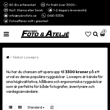
80 års erfarenhet
Fri frakt över 3000:-
Kort, Klarna eller Swish
1-2 dagars leveranstid
info@nybrofoto.se
0481-51336
Fotoaffären mitt i glasriket
0
Väskor Lowepro
Nu har du chansen att spara upp till
3300 kronor
på ett
urval av deras populära ryggsäckar. Lowepro är kända för
sina högkvalitativa, hållbara och ergonomiska ryggsäckar
som är perfekta för både fotografer, äventyrare och
vardagsanvändare.
Standard