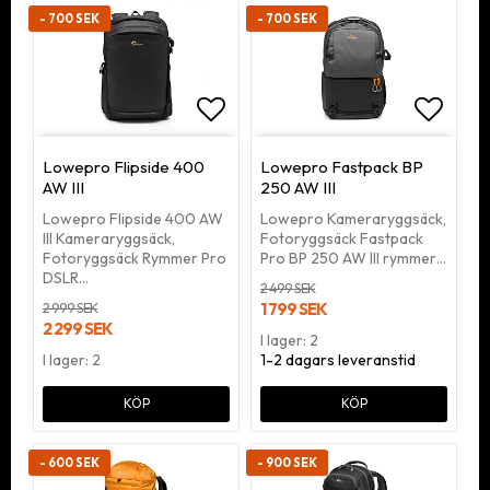
- 700 SEK
- 700 SEK
Lägg till i favoritlistan
Lägg ti
Lowepro Flipside 400
Lowepro Fastpack BP
AW III
250 AW III
Lowepro Flipside 400 AW
Lowepro Kameraryggsäck,
III Kameraryggsäck,
Fotoryggsäck Fastpack
Fotoryggsäck Rymmer Pro
Pro BP 250 AW III rymmer…
DSLR…
2 499 SEK
2 999 SEK
1 799 SEK
2 299 SEK
I lager: 2
I lager: 2
1-2 dagars leveranstid
KÖP
KÖP
- 600 SEK
- 900 SEK