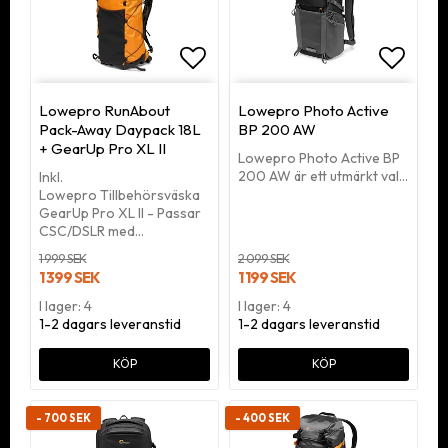
Lägg till i favoritlistan
Lägg ti
Lowepro RunAbout
Lowepro Photo Active
Pack-Away Daypack 18L
BP 200 AW
+ GearUp Pro XL II
Lowepro Photo Active BP
200 AW är ett utmärkt val…
Inkl.
Lowepro Tillbehörsväska
GearUp Pro XL II - Passar
CSC/DSLR med…
1 999 SEK
2 099 SEK
1 399 SEK
1 199 SEK
I lager: 4
I lager: 4
1-2 dagars leveranstid
1-2 dagars leveranstid
KÖP
KÖP
- 700 SEK
- 400 SEK