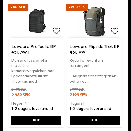
- 801 SEK
- 800 SEK
Lägg till i favoritlistan
Lägg ti
Lowepro ProTactic BP
Lowepro Flipside Trek BP
450 AW II
450 AW
Den professionella
Redo för äventyr i
modulära
terrängen!
kameraryggsäcken har
uppgraderats till att
Designad för fotografer i
tillverkas med…
behov av…
3 490 SEK
2 999 SEK
2 689 SEK
2 199 SEK
I lager: 4
I lager: 1
1-2 dagars leveranstid
1-2 dagars leveranstid
KÖP
KÖP