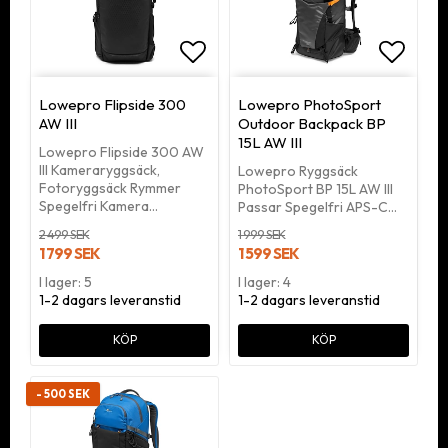
Lägg till i favoritlistan
Lägg ti
Lowepro Flipside 300
Lowepro PhotoSport
AW III
Outdoor Backpack BP
15L AW III
Lowepro Flipside 300 AW
III Kameraryggsäck,
Lowepro Ryggsäck
Fotoryggsäck Rymmer
PhotoSport BP 15L AW III
Spegelfri Kamera…
Passar Spegelfri APS-C…
2 499 SEK
1 999 SEK
1 799 SEK
1 599 SEK
I lager: 5
I lager: 4
1-2 dagars leveranstid
1-2 dagars leveranstid
KÖP
KÖP
- 500 SEK