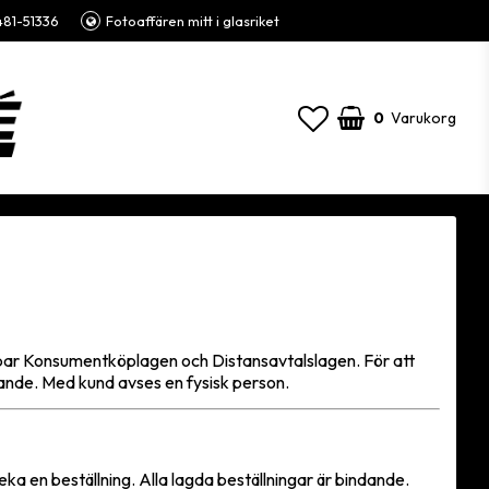
81-51336
Fotoaffären mitt i glasriket
0
Varukorg
lämpar Konsumentköplagen och Distansavtalslagen. För att
ande. Med kund avses en fysisk person.
neka en beställning. Alla lagda beställningar är bindande.