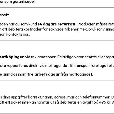
erar som garantisedel.
rrätt
lagen har du som kund
14 dagars returrätt
. Produkten måste ret
n att debitera kostnader för saknade tillbehör, t.ex. bruksanvisni
gor, kontakta oss.
entköplagen
vid reklamationer. Felaktiga varor ersätts eller rep
ska rapporteras direkt vid mottagandet till transportföretaget elle
te anmälas inom
tre arbetsdagar
från mottagandet.
 i dina uppgifter korrekt, namn, adress, mail och telefonnummer. D
så att ett paket inte kan hämtas ut så
debiteras en avgift på 495 kr. 