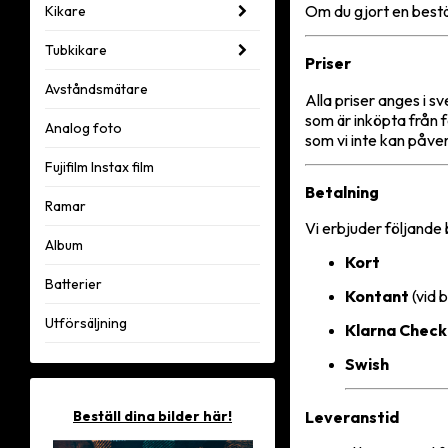
Om du gjort en bestä
Kikare
Tubkikare
Priser
Avståndsmätare
Alla priser anges i 
som är inköpta från 
Analog foto
som vi inte kan påve
Fujifilm Instax film
Betalning
Ramar
Vi erbjuder följande 
Album
Kort
Batterier
Kontant
(vid b
Utförsäljning
Klarna Chec
Swish
Leveranstid
Beställ dina bilder här!