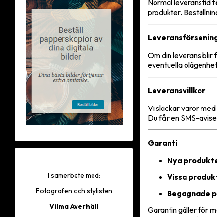
Normal leveranstid f
produkter. Beställni
Leveransförsenin
Om din leverans blir 
eventuella olägenhet
Leveransvillkor
Vi skickar varor med
Du får en SMS-aviser
Garanti
Nya produkte
I samerbete med:
Vissa produk
Fotografen och stylisten
Begagnade p
Vilma Averhäll
Garantin gäller för m