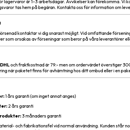
ör lagervaror är 1–3 arbetsdagar. Avvikelser kan förekomma. Vi ka
ngsvaror tas hem på begäran. Kontakta oss för information om leve
g
försenad kontaktar vi dig snarast möjligt. Vid omfattande försening
er som orsakas av förseningar som beror på våra leverantörer elle
DHL
och fraktkostnad är 79:- men om ordervärdet överstiger 3000:
ing när paketet finns för avhämtning hos ditt ombud eller i en pak
r:
1 års garanti (om inget annat anges)
ter:
2 års garanti
rodukter:
3 månaders garanti
aterial- och fabrikationsfel vid normal användning. Kunden står nor