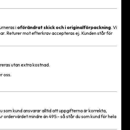
urneras i
oförändrat skick och i originalförpackning
. Vi
ngar. Returer mot efterkrav accepteras ej. Kunden står för
areras utan extra kostnad.
r oss.
u som kund ansvarar alltid att uppgifterna är korrekta,
Är ordervärdet mindre än 495:- så står du som kund för hela