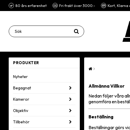
80 års erfarenhet
Fri frakt över 3000:-
Kort, Klarna 
PRODUKTER
Nyheter
Allmänna Villkor
Begagnat
Nedan följer våra all
Kameror
genomföra en beställ
Objektiv
Beställning
Tillbehör
Beställningar görs v