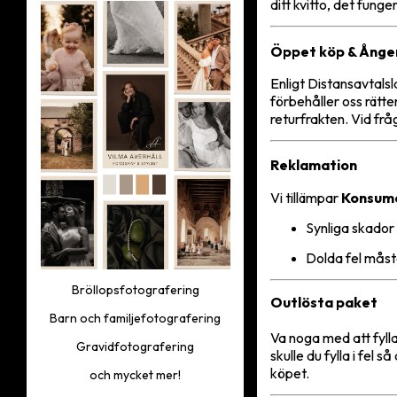
ditt kvitto, det fung
Öppet köp & Ånge
Enligt Distansavtals
förbehåller oss rätte
returfrakten. Vid frå
Reklamation
Vi tillämpar
Konsum
Synliga skador 
Dolda fel mås
Bröllopsfotografering
Outlösta paket
Barn och familjefotografering
Va noga med att fylla
Gravidfotografering
skulle du fylla i fel 
köpet.
och mycket mer!