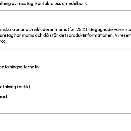
llning av misstag, kontakta oss omedelbart.
svenska kronor och inkluderar moms (f.n. 25 %). Begagnade varor i
företag har moms och då står det i produktinformationen, Vi rese
rka.
betalningsalternativ:
etalning i butik)
kout