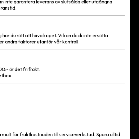
n inte garantera leverans av slutsålda eller utgångna
ranstid.
 har du rätt att häva köpet. Vi kan dock inte ersätta
r andra faktorer utanför vår kontroll.
- är det fri frakt.
etbox.
malt för fraktkostnaden till serviceverkstad. Spara alltid