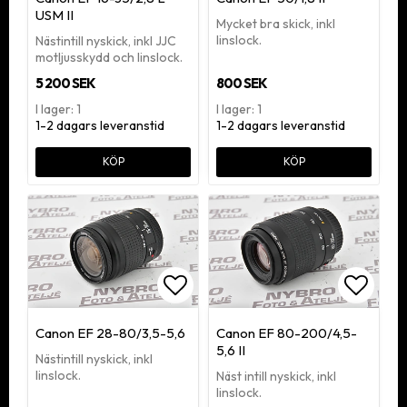
USM II
Mycket bra skick, inkl
linslock.
Nästintill nyskick, inkl JJC
motljusskydd och linslock.
5 200 SEK
800 SEK
I lager: 1
I lager: 1
1-2 dagars leveranstid
1-2 dagars leveranstid
KÖP
KÖP
Lägg till i favoritlistan
Lägg ti
Canon EF 28-80/3,5-5,6
Canon EF 80-200/4,5-
5,6 II
Nästintill nyskick, inkl
linslock.
Näst intill nyskick, inkl
linslock.