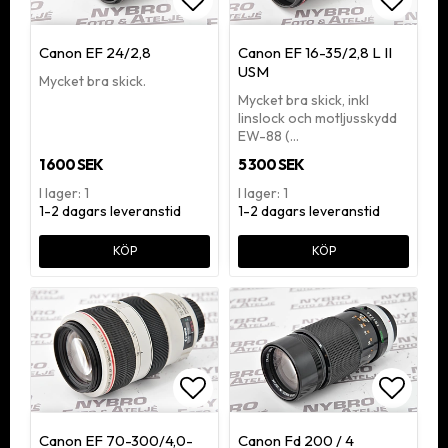
Lägg till i favoritlistan
Lägg ti
Canon EF 24/2,8
Canon EF 16-35/2,8 L II
USM
Mycket bra skick.
Mycket bra skick, inkl
linslock och motljusskydd
EW-88 (…
1 600 SEK
5 300 SEK
I lager: 1
I lager: 1
1-2 dagars leveranstid
1-2 dagars leveranstid
KÖP
KÖP
Lägg till i favoritlistan
Lägg ti
Canon EF 70-300/4,0-
Canon Fd 200 / 4