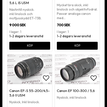
5,6 L IS USM
Mycket bra skick, inkl
linslock och objektivfodral.
Nästintill nyskick.
Passar analoga canon
inkl linslock och
med…
motljusskydd ET-73B.
9 000 SEK
700 SEK
I lager: 1
I lager: 1
1-2 dagars leveranstid
1-2 dagars leveranstid
KÖP
KÖP
Lägg till i favoritlistan
Lägg ti
Canon EF-S 55-200/4,5-
Canon EF 100-300 / 5,6
5,6 II USM
Nyskick, inkl linslock
Nyskick, Inkl linslock.