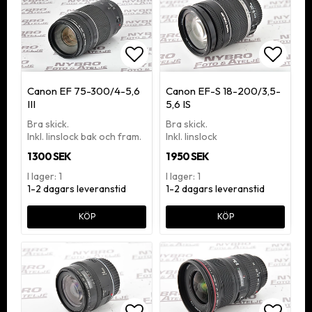
Lägg till i favoritlistan
Lägg ti
Canon EF 75-300/4-5,6
Canon EF-S 18-200/3,5-
III
5,6 IS
Bra skick.
Bra skick.
Inkl. linslock bak och fram.
Inkl. linslock
1 300 SEK
1 950 SEK
I lager: 1
I lager: 1
1-2 dagars leveranstid
1-2 dagars leveranstid
KÖP
KÖP