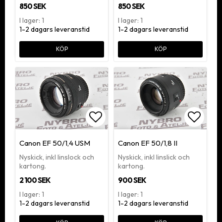
850 SEK
850 SEK
I lager: 1
I lager: 1
1-2 dagars leveranstid
1-2 dagars leveranstid
KÖP
KÖP
Lägg till i favoritlistan
Lägg ti
Canon EF 50/1,4 USM
Canon EF 50/1,8 II
Nyskick, inkl linslock och
Nyskick, inkl linslick och
kartong.
kartong.
2 100 SEK
900 SEK
I lager: 1
I lager: 1
1-2 dagars leveranstid
1-2 dagars leveranstid