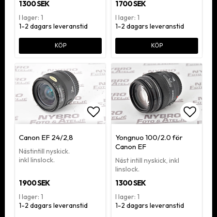
1 300 SEK
1 700 SEK
I lager: 1
I lager: 1
1-2 dagars leveranstid
1-2 dagars leveranstid
KÖP
KÖP
Lägg till i favoritlistan
Lägg ti
Canon EF 24/2,8
Yongnuo 100/2.0 för
Canon EF
Nästintill nyskick.
inkl linslock.
Näst intill nyskick, inkl
linslock.
1 900 SEK
1 300 SEK
I lager: 1
I lager: 1
1-2 dagars leveranstid
1-2 dagars leveranstid