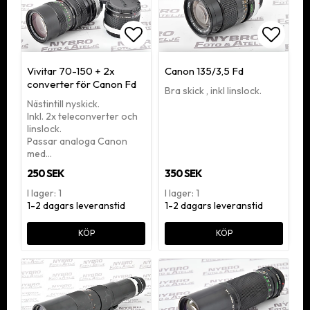
Lägg till i favoritlistan
Lägg ti
Vivitar 70-150 + 2x
Canon 135/3,5 Fd
converter för Canon Fd
Bra skick , inkl linslock.
Nästintill nyskick.
Inkl. 2x teleconverter och
linslock.
Passar analoga Canon
med…
250 SEK
350 SEK
I lager: 1
I lager: 1
1-2 dagars leveranstid
1-2 dagars leveranstid
KÖP
KÖP