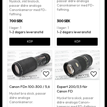
passar äldre analoga
Nyskick, inkl linslock,
Canonkameror med FD-
passar äldre analoga
fattning.
Canonkameror med FD-
fattning.
700 SEK
300 SEK
I lager: 1
I lager: 1
1-2 dagars leveranstid
1-2 dagars leveranstid
KÖP
KÖP
Lägg till i favoritlistan
Lägg ti
Canon FDn 100-300 / 5,6
Expert 200/3,5 för
Canon FD
Mycket bra skick, passar
äldre analoga
Mycket bra skick, passar
Canonkameror.
äldre analoga Canon-
kameror med FD-fattning.