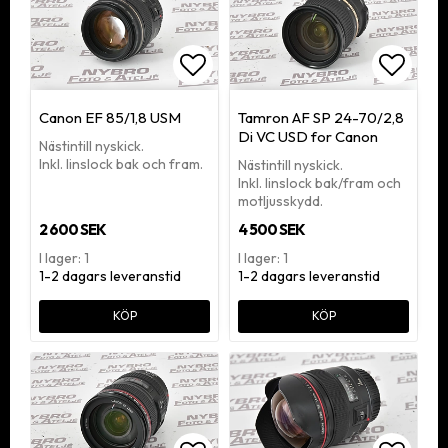
Lägg till i favoritlistan
Lägg ti
Canon EF 85/1,8 USM
Tamron AF SP 24-70/2,8
Di VC USD for Canon
Nästintill nyskick.
Inkl. linslock bak och fram.
Nästintill nyskick.
Inkl. linslock bak/fram och
motljusskydd.
2 600 SEK
4 500 SEK
I lager: 1
I lager: 1
1-2 dagars leveranstid
1-2 dagars leveranstid
KÖP
KÖP