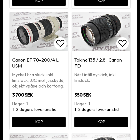
KÖP
KÖP
Lägg till i favoritlistan
Lägg ti
Canon EF 70-200/4 L
Tokina 135 / 2,8 . Canon
USM
FD
Mycket bra skick, inkl
Näst intill nyskick, inkl
limslock, JJC motljusskydd,
linslock.
objektivpåse och kartong.
3 700 SEK
350 SEK
I lager: 1
I lager: 1
1-2 dagars leveranstid
1-2 dagars leveranstid
KÖP
KÖP