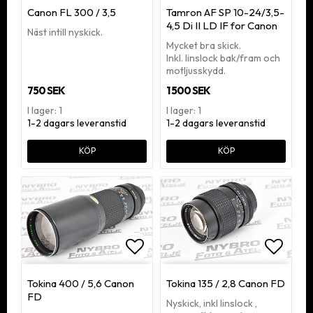
Lägg till i favoritlistan
Lägg ti
Canon FL 300 / 3,5
Tamron AF SP 10-24/3,5-
4,5 Di II LD IF for Canon
Näst intill nyskick.
Mycket bra skick.
Inkl. linslock bak/fram och
motljusskydd.
750 SEK
1 500 SEK
I lager: 1
I lager: 1
1-2 dagars leveranstid
1-2 dagars leveranstid
KÖP
KÖP
Lägg till i favoritlistan
Lägg ti
Tokina 400 / 5,6 Canon
Tokina 135 / 2,8 Canon FD
FD
Nyskick, inkl linslock ,