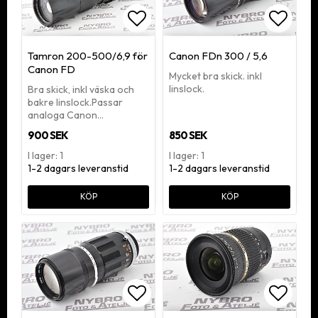
Lägg till i favoritlistan
Lägg ti
Tamron 200-500/6,9 för
Canon FDn 300 / 5,6
Canon FD
Mycket bra skick. inkl
linslock.
Bra skick, inkl väska och
bakre linslock.Passar
analoga Canon…
900 SEK
850 SEK
I lager: 1
I lager: 1
1-2 dagars leveranstid
1-2 dagars leveranstid
KÖP
KÖP