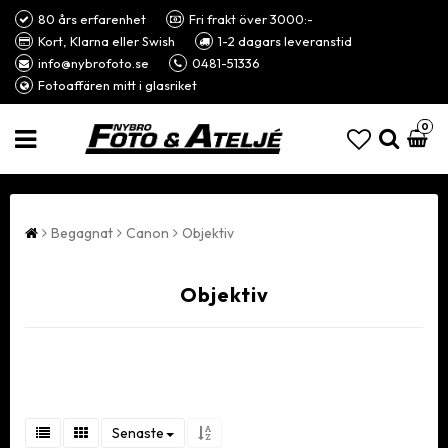
80 års erfarenhet
Fri frakt över 3000:-
Kort, Klarna eller Swish
1-2 dagars leveranstid
info@nybrofoto.se
0481-51336
Fotoaffären mitt i glasriket
0
Begagnat
Canon
Objektiv
Objektiv
Senaste