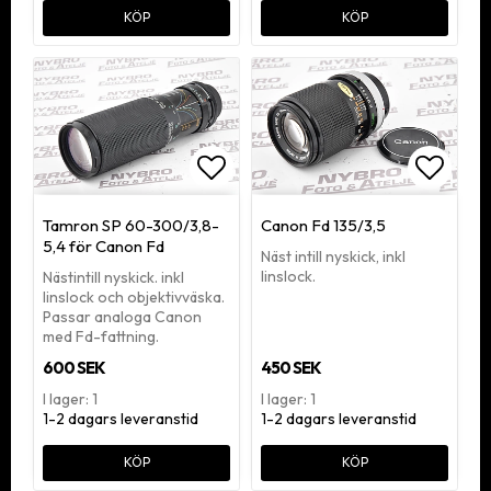
KÖP
KÖP
Lägg till i favoritlistan
Lägg ti
Tamron SP 60-300/3,8-
Canon Fd 135/3,5
5,4 för Canon Fd
Näst intill nyskick, inkl
linslock.
Nästintill nyskick. inkl
linslock och objektivväska.
Passar analoga Canon
med Fd-fattning.
600 SEK
450 SEK
I lager: 1
I lager: 1
1-2 dagars leveranstid
1-2 dagars leveranstid
KÖP
KÖP