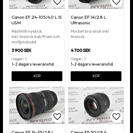
Lägg till i favoritlistan
Lägg ti
Canon EF 24-105/4,0 L IS
Canon EF 14/2,8 L
USM
Ultrasonic
Nästintill nyskick.
Mycket bra skick inkl
Inkl. linslock bak/fram och
linslock.
motljusskydd.
3 900 SEK
4 700 SEK
I lager: 1
I lager: 1
1-2 dagars leveranstid
1-2 dagars leveranstid
KÖP
KÖP
Lägg till i favoritlistan
Lägg ti
Canon EF 16-35/2,8 L
Canon EF 50/1,8 II