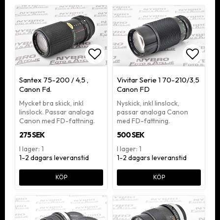
Lägg till i favoritlistan
Lägg ti
Santex 75-200 / 4,5 ,
Vivitar Serie 1 70-210/3,5
Canon Fd.
Canon FD
Mycket bra skick, inkl
Nyskick, inkl linslock,
linslock. Passar analoga
passar analoga Canon
Canon med FD-fattning.
med FD-fattning.
275 SEK
500 SEK
I lager: 1
I lager: 1
1-2 dagars leveranstid
1-2 dagars leveranstid
KÖP
KÖP