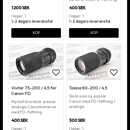
1 200 SEK
400 SEK
I lager: 1
I lager: 1
1-2 dagars leveranstid
1-2 dagars leveranstid
KÖP
KÖP
Lägg till i favoritlistan
Lägg ti
Vivitar 75-200 / 4,5 för
Tokina 80-200 / 4,5
Canon FD
Skick som ny, passar
Canon med FD-fattning /
Mycket bra skick, passar
analoga
analoga Canonkameroe
med FD-fattning.
400 SEK
300 SEK
I lager: 1
I lager: 1