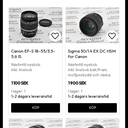
Lägg till i favoritlistan
Lägg ti
Canon EF-S 18-55/3,5-
Sigma 30/1.4 EX DC HSM
5,6 IS
for Canon
Nästintill nyskick.
Nästintill nyskick.
Inkl. linslock
Inkl. linslock bak/fram,
motljusskydd och väska.
1 100 SEK
1 900 SEK
I lager: 1
I lager: 1
1-2 dagars leveranstid
1-2 dagars leveranstid
KÖP
KÖP