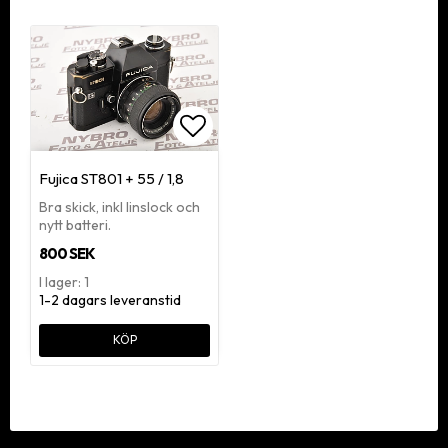
Lägg till i favoritlistan
Fujica ST801 + 55 / 1,8
Bra skick, inkl linslock och
nytt batteri.
800 SEK
I lager: 1
1-2 dagars leveranstid
KÖP