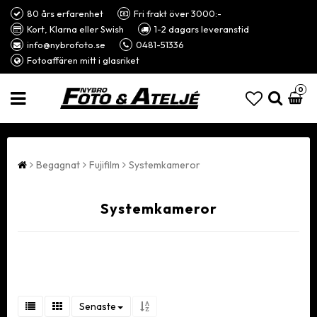
80 års erfarenhet
Fri frakt över 3000:-
Kort, Klarna eller Swish
1-2 dagars leveranstid
info@nybrofoto.se
0481-51336
Fotoaffären mitt i glasriket
0
Begagnat
Fujifilm
Systemkameror
Systemkameror
Senaste