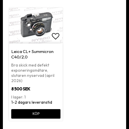
Lägg till i favoritlistan
Leica CL+ Summicron
C40/2,0
Bra skick med defekt
exponeringsmätare,
slutaren nyservad (april
2026)
8 500 SEK
I lager: 1
1-2 dagars leveranstid
KÖP