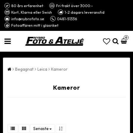
80 års erfarenhet
Fri frakt över 3000:-
Kort, Klarna eller Swish
1-2 dagars leveranstid
info@nybrofoto.se
0481-51336
Fotoaffären mitt i glasriket
0
Begagnat
Leica
Kameror
Kameror
Senaste