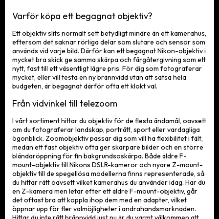
Varför köpa ett begagnat objektiv?
Ett objektiv slits normalt sett betydligt mindre än ett kamerahus,
eftersom det saknar rörliga delar som slutare och sensor som
används vid varje bild. Därför kan ett begagnat Nikon-objektiv i
mycket bra skick ge samma skärpa och färgåtergivning som ett
nytt, fast till ett väsentligt lägre pris. För dig som fotograferar
mycket, eller vill testa en ny brännvidd utan att satsa hela
budgeten, är begagnat därför ofta ett klokt val.
Från vidvinkel till telezoom
I vårt sortiment hittar du objektiv för de flesta ändamål, oavsett
om du fotograferar landskap, porträtt, sport eller vardagliga
ögonblick. Zoomobjektiv passar dig som vill ha flexibilitet i fält,
medan ett fast objektiv ofta ger skarpare bilder och en större
bländaröppning för fin bakgrundsoskärpa. Både äldre F-
mount-objektiv till Nikons DSLR-kameror och nyare Z-mount-
objektiv till de spegellösa modellerna finns representerade, så
du hittar rätt oavsett vilket kamerahus du använder idag. Har du
en Z-kamera men letar efter ett äldre F-mount-objektiv, går
det oftast bra att koppla ihop dem med en adapter, vilket
öppnar upp för fler valmöjligheter i andrahandsmarknaden.
Hittar du inte rätt brännvidd just nu är du varmt välkommen att