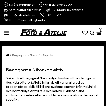
80 års erfarenhet
Fri frakt över 3000:-
Kort, Klarna eller Swish
1-2 dagars leveranstid
info@nybrofoto.se
0481-51336
Fotoaffären mitt i glasriket
0
Begagnat
Nikon
Objektiv
Begagnade Nikon-objektiv
Söker du ett begagnat Nikon-objektiv utan att betala nypris?
Hos Nybro Foto & Ateljé hittar du ett varierat urval av
begagnade objektiv till Nikons systemkameror, från vidvinkel
och normalobjektiv till tele och makro. Bläddra bland
sortimentet nedan, eller kontakta oss om du letar efter något
specifikt.