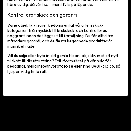
höra av dig, då vårt sortiment fylls på löpande.
Kontrollerat skick och garanti
Varje objektiv vi säljer bedöms enligt våra fem skick-
kategorier, från nyskick till brukskick, och kontrolleras
noggrant innan det läggs ut till försäljning. Du får alltid tre
månaders garanti, och de flesta begagnade produkter är
momsbefriade.
Vill du sälja eller byta in ditt gamla Nikon-objektiv mot ett nytt
tillskott till din utrustning?
Fyll i formuläret på vår sida för
begagnat
, mejla
info@nybrofoto.se
eller ring
0481-513 36
, så
hjälper vi dig hitta rätt.