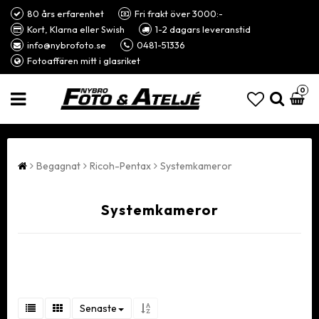
80 års erfarenhet
Fri frakt över 3000:-
Kort, Klarna eller Swish
1-2 dagars leveranstid
info@nybrofoto.se
0481-51336
Fotoaffären mitt i glasriket
0
Begagnat
Ricoh-Pentax
Systemkameror
Systemkameror
Senaste