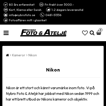
80 års erfarenhet
Fri frakt över 3000:-
Kort, Klarna eller Swish
1-2 dagars leveranstid
info@nybrofoto.se
0481-51336
Fotoaffären mitt i glasriket
0
Kameror
Nikon
Nikon
Nikon är ett stort och kännt varumärke inom foto. Vi på
Nybro Foto & Ateljé har jobbat med Nikon sedan 1999 och
har ett brett utbud av Nikons kameror och objektiv.