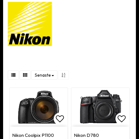
Senaste
Lägg till i favoritlistan
Lägg ti
Nikon Coolpix P1100
Nikon D780