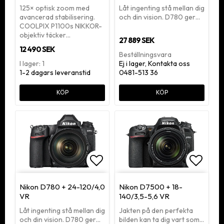
125× optisk zoom med
Låt ingenting stå mellan dig
avancerad stabilisering.
och din vision. D780 ger…
COOLPIX P1100s NIKKOR-
objektiv täcker…
27 889 SEK
12 490 SEK
Beställningsvara
I lager: 1
Ej i lager, Kontakta oss
1-2 dagars leveranstid
0481-513 36
KÖP
KÖP
Lägg till i favoritlistan
Lägg ti
Nikon D780 + 24-120/4,0
Nikon D7500 + 18-
VR
140/3,5-5,6 VR
Låt ingenting stå mellan dig
Jakten på den perfekta
och din vision. D780 ger…
bilden kan ta dig vart som…