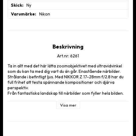
Skick
Ny
Varumärke
Nikon
Beskrivning
Art.nr: 6261
Ta in allt med det här lätta zoomobjektivet med ultravidvinkel 
som du kan ta med dig vart du än går. Enastående närbilder. 
Strålande i befintligt ljus. Med NIKKOR Z 17-28mm f/2.8 har du 
full frihet att testa spännande kompositioner och djärva 
perspektiv.

Från fantastiska landskap till närbilder som fyller hela bilden. 
Detta zoomobjektiv med ultravidvinkel är perfekt för resor, 
evenemang och kreativa reportage. Brännvidden på 17–28 mm 
Visa mer
och den korta närgränsen gör att du kan ta vidvinkelbilder som 
rymmer allt du önskar – eller leka med proportionerna och 
överdriva perspektivet. Dessutom får du filmsekvenser som 
man riktigt kan sjunka in i.