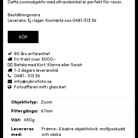
Detta zoomobjektiv med ultravidvinkel är perfekt för resor,
evenemang och kreativa reportage. Brännvidden på 17–28 mm
och den korta närgränsen gör att du kan ta vidvinkelbilder som
Beställningsvara
rymmer allt du önskar – eller leka med proportionerna och
Leverans:
Ej i lager, Kontakta oss 0481-513 36
överdriva perspektivet. Dessutom får du filmsekvenser som
man riktigt kan sjunka in i.
KÖP
Läs mer...
80 års erfarenhet
Fri frakt över 3000:-
Betala med Kort, Klarna eller Swish
1-2 dagars leveranstid
0481 - 513 36
info@nybrofoto.se
Fotoaffären mitt i glasriket
Objektivtyp
Zoom
Filtergänga
67mm
Vikt
450g
Levereras
Främre- & bakre objektivlock, motljusskydd 
med
och väska