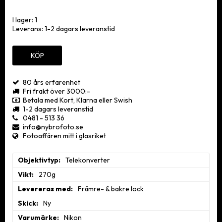
Passande objektiv
I lager: 1
NIKKOR Z 70-180mm f/2.8
Leverans:
1-2 dagars leveranstid
NIKKOR Z 70-200mm f/2.8 VR S
NIKKOR Z 100-400mm f/4.5-5.6 VR S
NIKKOR Z 180-600mm f/5.6-6.3 VR
KÖP
NIKKOR Z 400mm f/2.8 TC VR S
NIKKOR Z 400mm f/4.5 VR S
NIKKOR Z 600mm f/4 TC VR S
80 års erfarenhet
NIKKOR Z 800mm f/6.3 VR S
Fri frakt över 3000:-
Betala med Kort, Klarna eller Swish
Läs mer...
1-2 dagars leveranstid
0481 - 513 36
info@nybrofoto.se
Fotoaffären mitt i glasriket
Objektivtyp
Telekonverter
Vikt
270g
Levereras med
Främre- & bakre lock
Skick
Ny
Varumärke
Nikon