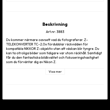
Beskrivning
Art.nr: 3883
Du kommer närmare oavsett vad du fotograferar. Z-
TELEKONVERTER TC-2,0x fördubblar räckvidden för 
kompatibla NIKKOR Z-objektiv utan att väskan blir tyngre. Du 
kan ta otroliga bilder som tidigare var utom räckhåll. Samtidigt 
får du den fantastiska bildkvalitet och fokuseringshastighet 
som du förväntar dig av Nikon Z.

Passande objektiv

Visa mer
NIKKOR Z 70-180mm f/2.8

NIKKOR Z 70-200mm f/2.8 VR S

NIKKOR Z 100-400mm f/4.5-5.6 VR S

NIKKOR Z 180-600mm f/5.6-6.3 VR

NIKKOR Z 400mm f/2.8 TC VR S

NIKKOR Z 400mm f/4.5 VR S

NIKKOR Z 600mm f/4 TC VR S
