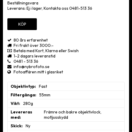
• "Made in Japan" med enastående hantverk
Beställningsvara
• "Made in Japan" hantverk
Leverans:
Ej i lager, Kontakta oss 0481-513 36
Läs mer...
KÖP
80 års erfarenhet
Fri frakt över 3000:-
Betala med Kort, Klarna eller Swish
1-2 dagars leveranstid
0481 - 513 36
info@nybrofoto.se
Fotoaffären mitt i glasriket
Objektivtyp
Fast
Filtergänga
55mm
Vikt
280g
Levereras
Främre och bakre objektivlock, 
med
motljusskydd
Skick
Ny