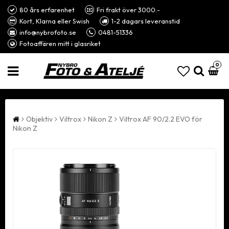
80 års erfarenhet
Fri frakt över 3000:-
Kort, Klarna eller Swish
1-2 dagars leveranstid
info@nybrofoto.se
0481-51336
Fotoaffären mitt i glasriket
0
Objektiv
Viltrox
Nikon Z
Viltrox AF 90/2.2 EVO för
Nikon Z