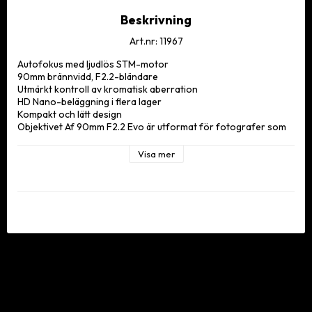
Beskrivning
Art.nr: 11967
Autofokus med ljudlös STM-motor

90mm brännvidd, F2.2-bländare

Utmärkt kontroll av kromatisk aberration

HD Nano-beläggning i flera lager

Kompakt och lätt design

Objektivet Af 90mm F2.2 Evo är utformat för fotografer som 
söker precision och kvalitet. Det har ett autofokussystem med 
en ljudlös STM-motor som ger en jämn och exakt fokusering. 
Visa mer
Med en brännvidd på 90mm och en stor bländare på F2.2 ger 
objektivet en stark bakgrundskompression och gör det möjligt 
för fotografer att fånga fina detaljer även vid ett minsta 
fokusavstånd på 0,74m.

Objektivet är utmärkt på att kontrollera kromatisk aberration 
och lila fransar, vilket ger klara och livfulla bilder. Dess HD 
Nano-beläggning i flera lager, tillsammans med 
vattenresistenta och antifouling-egenskaper, förbättrar 
bildkvaliteten och hållbarheten. Trots sina avancerade 
egenskaper är objektivet kompakt och lätt, vilket gör det lättare 
att hantera än traditionella teleobjektiv. EVO-seriens 