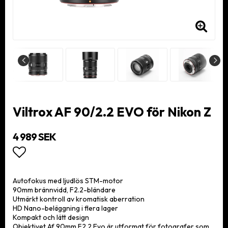
Viltrox AF 90/2.2 EVO för Nikon Z
4 989 SEK
Lägg till i favoritlistan
Autofokus med ljudlös STM-motor
90mm brännvidd, F2.2-bländare
Utmärkt kontroll av kromatisk aberration
HD Nano-beläggning i flera lager
Kompakt och lätt design
Objektivet Af 90mm F2.2 Evo är utformat för fotografer som