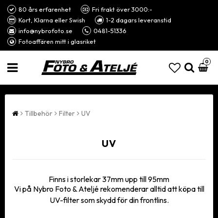
80 års erfarenhet
Fri frakt över 3000:-
Kort, Klarna eller Swish
1-2 dagars leveranstid
info@nybrofoto.se
0481-51336
Fotoaffären mitt i glasriket
0
Tillbehör
Filter
UV
UV
Finns i storlekar 37mm upp till 95mm
Vi på Nybro Foto & Ateljé rekomenderar alltid att köpa till
UV-filter som skydd för din frontlins.