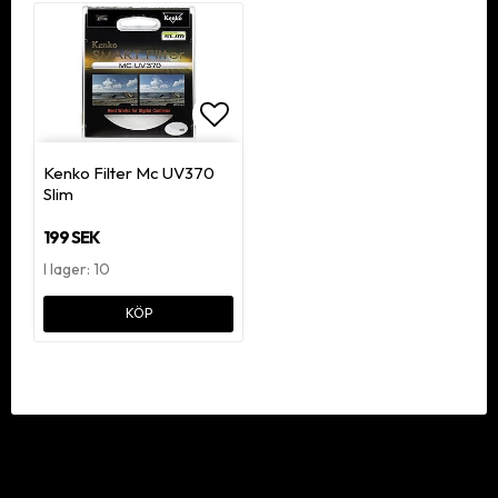
Lägg till i favoritlistan
Kenko Filter Mc UV370
Slim
199 SEK
I lager: 10
KÖP