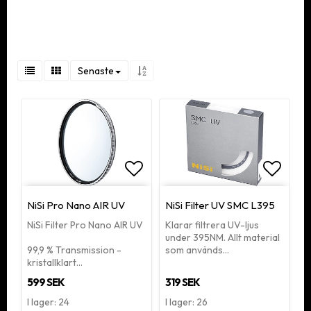
Senaste
Lägg till i favoritlistan
Lägg ti
NiSi Pro Nano AIR UV
NiSi Filter UV SMC L395
NiSi Filter Pro Nano AIR UV
Klarar filtrera UV-ljus
under 395NM. Allt material
99,9 % Transmission -
som används…
kristallklart…
599 SEK
319 SEK
I lager: 24
I lager: 26