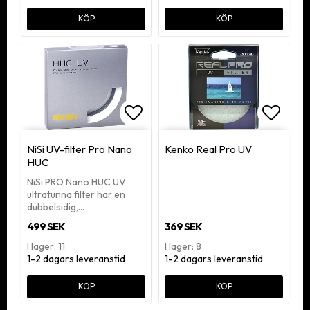
KÖP
KÖP
Lägg till i favoritlistan
Lägg ti
NiSi UV-filter Pro Nano
Kenko Real Pro UV
HUC
NiSi PRO Nano HUC UV
ultratunna filter har en
dubbelsidig,…
499 SEK
369 SEK
I lager: 11
I lager: 8
1-2 dagars leveranstid
1-2 dagars leveranstid
KÖP
KÖP