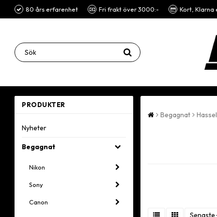
80 års erfarenhet
Fri frakt över 3000:-
Kort, Klarna 
PRODUKTER
Begagnat
Hassel
Nyheter
Begagnat
Nikon
Sony
Canon
Senaste