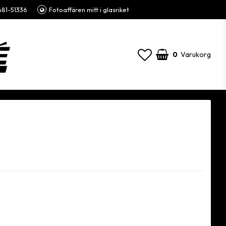
81-51336
Fotoaffären mitt i glasriket
0
Varukorg
Din varukorg är tom