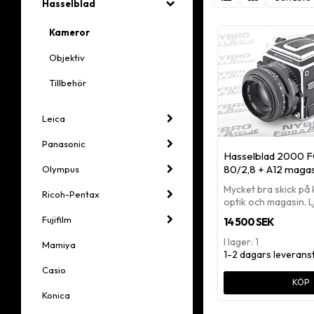
Hasselblad
Kameror
Objektiv
Tillbehör
Leica
Panasonic
Hasselblad 2000 FC
80/2,8 + A12 magas
Olympus
Mycket bra skick på
Ricoh-Pentax
optik och magasin. 
Fujifilm
14 500 SEK
I lager: 1
Mamiya
1-2 dagars leverans
Casio
KÖP
Konica