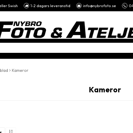
eller Swish
1-2 dagars leveranstid
info@nybrofoto.se
04
blad
Kameror
Kameror