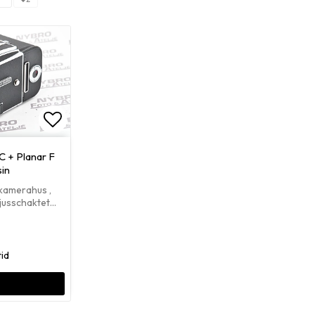
Lägg till i favoritlistan
 + Planar F
in
 kamerahus ,
Ljusschaktet…
tid