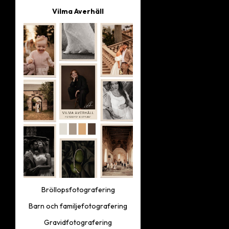
Vilma Averhäll
Bröllopsfotografering
Barn och familjefotografering
Gravidfotografering