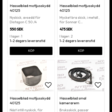
Lägg till i favoritlistan
Lägg ti
Hasselblad motljusskydd
Hasselblad motljusskydd
40125
40125
Nyskick, avsedd för
Mycket bra skick, i metall ,
Distagon C 50 /4
för Sonnar C…
550 SEK
475 SEK
I lager: 1
I lager: 2
1-2 dagars leveranstid
1-2 dagars leveranstid
KÖP
KÖP
Lägg till i favoritlistan
Lägg ti
Hasselblad motljusskydd
Hasselblad smal
40125
kamerarem
Näst intill nyskick, för
Bruksskick, passar