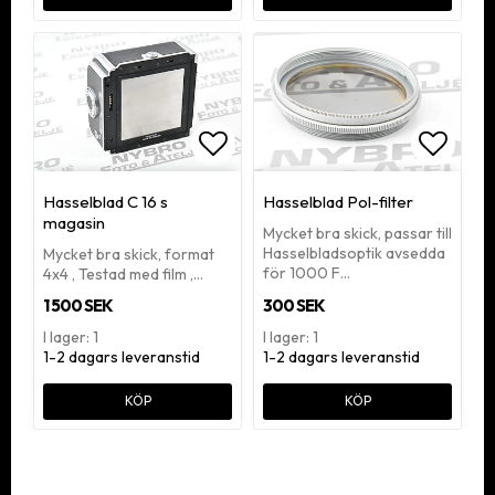
Lägg till i favoritlistan
Lägg ti
Hasselblad C 16 s
Hasselblad Pol-filter
magasin
Mycket bra skick, passar till
Hasselbladsoptik avsedda
Mycket bra skick, format
för 1000 F…
4x4 , Testad med film ,…
1 500 SEK
300 SEK
I lager: 1
I lager: 1
1-2 dagars leveranstid
1-2 dagars leveranstid
KÖP
KÖP