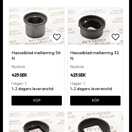
Lägg till i favoritlistan
Lägg ti
Hasselblad mellanring 56
Hasselblad mellanring 32
N
N
Nyskick
Nyskick.
425 SEK
425 SEK
I lager: 1
I lager: 1
1-2 dagars leveranstid
1-2 dagars leveranstid
KÖP
KÖP