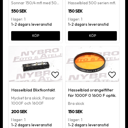
Sonnar 150/4 mfl med 50…
Hasselblad 500 serien mfl.
550 SEK
150 SEK
I lager: 1
I lager: 1
1-2 dagars leveranstid
1-2 dagars leveranstid
KÖP
KÖP
Lägg till i favoritlistan
Lägg ti
Hasselblad Blixtkontakt.
Hasselblad orangelfilter
för 1000F 0 1600 F optik.
Mycket bra skick, Passar
1000F och 1600F
Bra skick
200 SEK
150 SEK
I lager: 1
I lager: 1
1-2 dagars leveranstid
1-2 dagars leveranstid