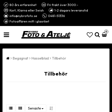
80 års erfarenhet
Fri frakt över 3000:-
Kort, Klarna eller Swish
1-2 dagars leveranstid
info@nybrofoto.se
0481-51336
Fotoaffären mitt i glasriket
0
Begagnat
Hasselblad
Tillbehör
Tillbehör
Senaste