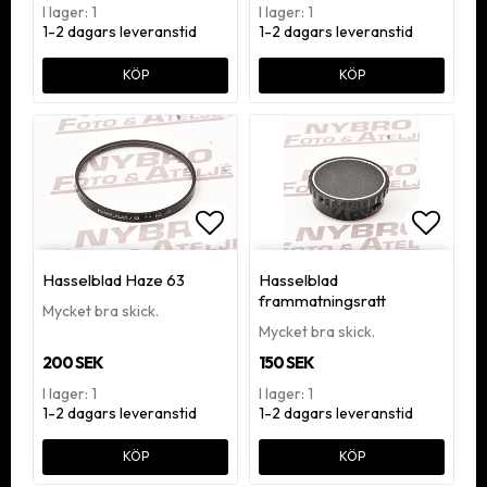
I lager: 1
I lager: 1
1-2 dagars leveranstid
1-2 dagars leveranstid
KÖP
KÖP
Lägg till i favoritlistan
Lägg ti
Hasselblad Haze 63
Hasselblad
frammatningsratt
Mycket bra skick.
Mycket bra skick.
200 SEK
150 SEK
I lager: 1
I lager: 1
1-2 dagars leveranstid
1-2 dagars leveranstid
KÖP
KÖP