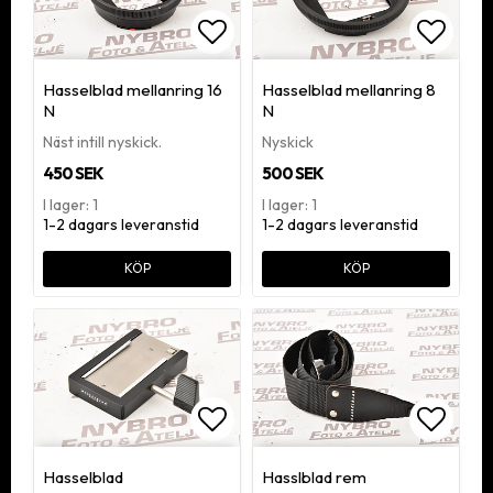
Lägg till i favoritlistan
Lägg ti
Hasselblad mellanring 16
Hasselblad mellanring 8
N
N
Näst intill nyskick.
Nyskick
450 SEK
500 SEK
I lager: 1
I lager: 1
1-2 dagars leveranstid
1-2 dagars leveranstid
KÖP
KÖP
Lägg till i favoritlistan
Lägg ti
Hasselblad
Hasslblad rem