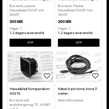
Bra skick, passar
Bra skick, Passar
Hasselblad 1000F och
Hasselblad 1000F 0ch
1600F
1600F
200 SEK
200 SEK
I lager: 1
I lager: 1
1-2 dagars leveranstid
1-2 dagars leveranstid
KÖP
KÖP
Lägg till i favoritlistan
Lägg ti
Hasselblad Kompendium
Kabel 6 pin hona-hona 3
40676
meter
Bra skick inkl
Näst intill nyskick.
anslutningsring 70 , 40687
och 3…