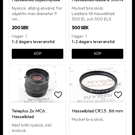
Nyskick, alldrig använd, för
Mycket bra skick.
objektiv max diameter 9
Laddare till Hasselblad
cm…
500 EL och 500 ELX.
200 SEK
300 SEK
I lager: 1
I lager: 1
1-2 dagars leveranstid
1-2 dagars leveranstid
KÖP
KÖP
Lägg till i favoritlistan
Lägg ti
Teleplus 2x MC6 ,
Hasselblad CR,1,5 , 86 mm
Hasselblad
Mycket bra skick.
Näst intill nyskick, inkl
linslock.