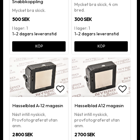
Snabbkoppling
Mycket bra skick, 4 cm
bred.
Mycket bra skick.
500 SEK
300 SEK
I lager: 1
I lager: 1
1-2 dagars leveranstid
1-2 dagars leveranstid
KÖP
KÖP
Lägg till i favoritlistan
Lägg ti
Hasselblad A-12 magasin
Hasselblad A12 magasin
Näst intill nyskick,
Näst intill nyskick,
Provfotograferat utan
provfotograferat utan
anm.
anm.
2 800 SEK
2 700 SEK