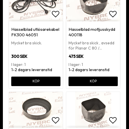
Lägg till i favoritlistan
Lägg ti
Hasselblad utlösarekabel
Hasselblad motljusskydd
FK300 46051
400118
Mycket bra skick.
Mycket bra skick , avsedd
för Planar C 80 /…
300 SEK
475 SEK
I lager: 1
I lager: 1
1-2 dagars leveranstid
1-2 dagars leveranstid
KÖP
KÖP