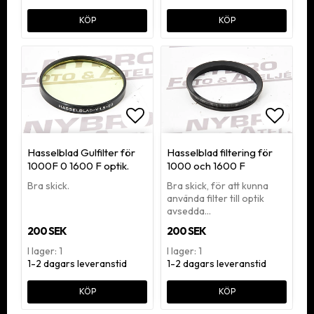
KÖP
KÖP
Lägg till i favoritlistan
Lägg ti
Hasselblad Gulfilter för
Hasselblad filtering för
1000F 0 1600 F optik.
1000 och 1600 F
Bra skick.
Bra skick, för att kunna
använda filter till optik
avsedda…
200 SEK
200 SEK
I lager: 1
I lager: 1
1-2 dagars leveranstid
1-2 dagars leveranstid
KÖP
KÖP