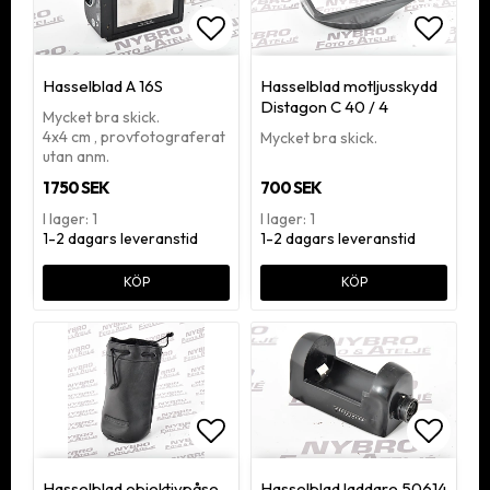
Lägg till i favoritlistan
Lägg ti
Hasselblad A 16S
Hasselblad motljusskydd
Distagon C 40 / 4
Mycket bra skick.
4x4 cm , provfotograferat
Mycket bra skick.
utan anm.
1 750 SEK
700 SEK
I lager: 1
I lager: 1
1-2 dagars leveranstid
1-2 dagars leveranstid
KÖP
KÖP
Lägg till i favoritlistan
Lägg ti
Hasselblad objektivpåse
Hasselblad laddare 50614