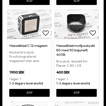
KÖP
KÖP
Lägg till i favoritlistan
Lägg ti
Hasselblad C 12 magasin
Hasselblad motljusskydd
80 med 50 bajonett,
Mycket bra skick,
40118
Provfotograferat
magasinet utan anm.
Bra skick. Avsedd för
Planar C 80 / 2,8
1 900 SEK
400 SEK
I lager: 1
I lager: 1
1-2 dagars leveranstid
1-2 dagars leveranstid
KÖP
KÖP