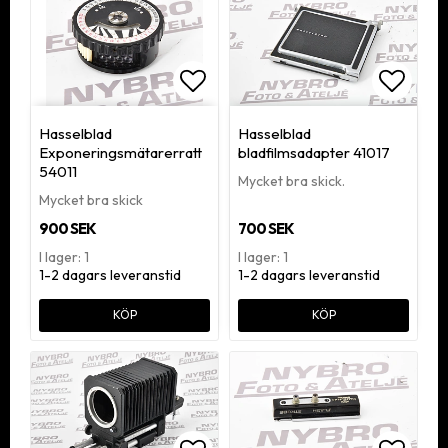
Lägg till i favoritlistan
Lägg ti
Hasselblad
Hasselblad
Exponeringsmätarerratt
bladfilmsadapter 41017
54011
Mycket bra skick.
Mycket bra skick
900 SEK
700 SEK
I lager: 1
I lager: 1
1-2 dagars leveranstid
1-2 dagars leveranstid
KÖP
KÖP