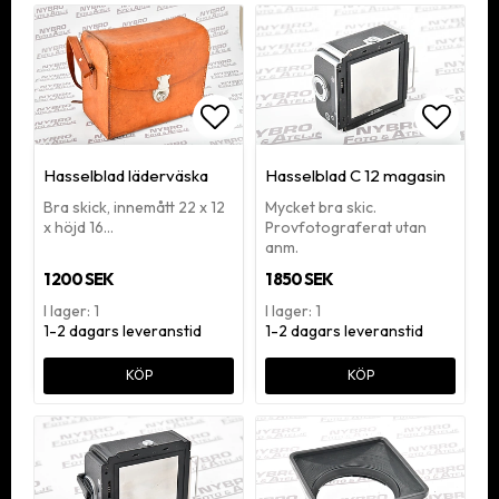
Lägg till i favoritlistan
Lägg ti
Hasselblad läderväska
Hasselblad C 12 magasin
Bra skick, innemått 22 x 12
Mycket bra skic.
x höjd 16…
Provfotograferat utan
anm.
1 200 SEK
1 850 SEK
I lager: 1
I lager: 1
1-2 dagars leveranstid
1-2 dagars leveranstid
KÖP
KÖP