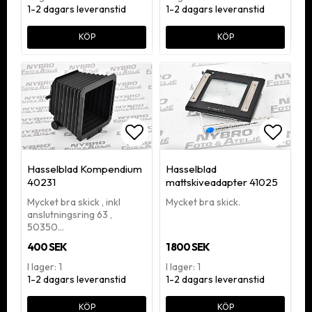
1-2 dagars leveranstid
1-2 dagars leveranstid
KÖP
KÖP
Lägg till i favoritlistan
Lägg ti
Hasselblad Kompendium
Hasselblad
40231
mattskiveadapter 41025
Mycket bra skick , inkl
Mycket bra skick.
anslutningsring 63 ,
50350…
400 SEK
1 800 SEK
I lager: 1
I lager: 1
1-2 dagars leveranstid
1-2 dagars leveranstid
KÖP
KÖP