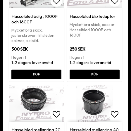
Lägg till i favoritlistan
Lägg ti
Hasselblad bälg , 1000F
Hasselblad blixtadapter
och 1600F
Mycket bra skick, passar
Hasselblad 1000F och
Mycket bra skick,
1600F
justerskruven till släden
saknas, se bild.
300 SEK
250 SEK
I lager: 1
I lager: 1
1-2 dagars leveranstid
1-2 dagars leveranstid
KÖP
KÖP
Lägg till i favoritlistan
Lägg ti
Hasselblad mellanring 20
Hasselblad mellanring 40