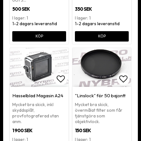
500 SEK
350 SEK
I lager: 1
I lager: 1
1-2 dagars leveranstid
1-2 dagars leveranstid
KÖP
KÖP
Lägg till i favoritlistan
Lägg ti
Hasselblad Magasin A24
"Linslock" för 50 bajontt
Mycket bra skick, inkl
Mycket bra skick,
skyddsplåt,
övermålat filter som får
provfotograferad utan
tjänstgöra som
anm.
objektivlock.
1 900 SEK
150 SEK
I lager: 1
I lager: 1