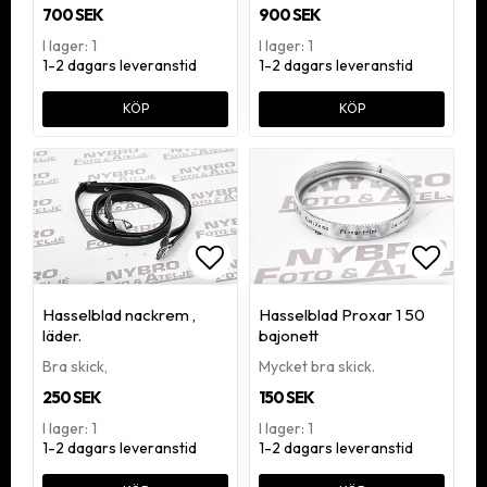
700 SEK
900 SEK
I lager: 1
I lager: 1
1-2 dagars leveranstid
1-2 dagars leveranstid
KÖP
KÖP
Lägg till i favoritlistan
Lägg ti
Hasselblad nackrem ,
Hasselblad Proxar 1 50
läder.
bajonett
Bra skick,
Mycket bra skick.
250 SEK
150 SEK
I lager: 1
I lager: 1
1-2 dagars leveranstid
1-2 dagars leveranstid