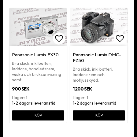
Lägg till i favoritlistan
Lägg ti
Panasonic Lumix FX30
Panasonic Lumix DMC-
FZ50
Bra skick. inkl batteri,
laddare, handledsrem,
Bra skick, inkl batteri,
väska och bruksanvisning
laddare rem och
samt…
motljusskydd.
900 SEK
1 200 SEK
I lager: 1
I lager: 1
1-2 dagars leveranstid
1-2 dagars leveranstid
KÖP
KÖP