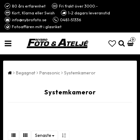
80 års erfarenhet
Fri frakt över 3000:-
Kort, Klarna eller Swish
1-2 dagars leveranstid
info@nybrofoto.se
0481-51336
Fotoaffären mitt i glasriket
0
Begagnat
Panasonic
Systemkameror
Systemkameror
Senaste