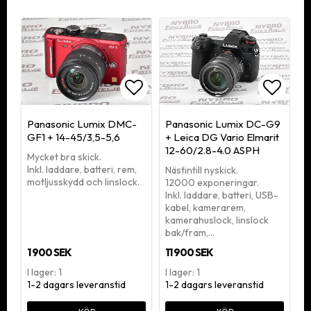
Lägg till i favoritlistan
Lägg ti
Panasonic Lumix DMC-
Panasonic Lumix DC-G9
GF1 + 14-45/3,5-5,6
+ Leica DG Vario Elmarit
12-60/2.8-4.0 ASPH
Mycket bra skick.
Inkl. laddare, batteri, rem,
Nästintill nyskick.
motljusskydd och linslock.
12000 exponeringar.
Inkl. laddare, batteri, USB-
kabel, kamerarem,
kamerahuslock, linslock
bak/fram,…
1 900 SEK
11 900 SEK
I lager: 1
I lager: 1
1-2 dagars leveranstid
1-2 dagars leveranstid