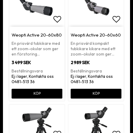
Lägg till i favoritlistan
Lägg ti
Weopti Active 20-60x80
Weopti Active 20-60x60
En prisvärd tubkikare med
En prisvärd kompakt
ett zoom-okular som ger
tubkikare kikare med ett
en förstoring…
zoom-okular som ger…
3 499 SEK
2 989 SEK
Beställningsvara
Beställningsvara
Ej i lager, Kontakta oss
Ej i lager, Kontakta oss
0481-513 36
0481-513 36
KÖP
KÖP