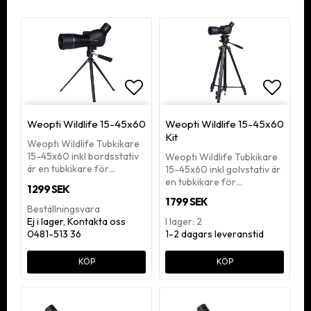
Lägg till i favoritlistan
Lägg ti
Weopti Wildlife 15-45x60
Weopti Wildlife 15-45x60
Kit
Weopti Wildlife Tubkikare
15-45x60 inkl bordsstativ
Weopti Wildlife Tubkikare
är en tubkikare för…
15-45x60 inkl golvstativ är
en tubkikare för…
1 299 SEK
1 799 SEK
Beställningsvara
Ej i lager, Kontakta oss
I lager: 2
0481-513 36
1-2 dagars leveranstid
KÖP
KÖP