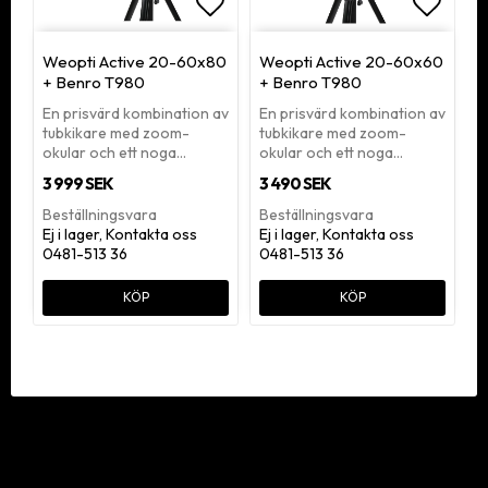
Lägg till i favoritlistan
Lägg ti
Weopti Active 20-60x80
Weopti Active 20-60x60
+ Benro T980
+ Benro T980
En prisvärd kombination av
En prisvärd kombination av
tubkikare med zoom-
tubkikare med zoom-
okular och ett noga…
okular och ett noga…
3 999 SEK
3 490 SEK
Beställningsvara
Beställningsvara
Ej i lager, Kontakta oss
Ej i lager, Kontakta oss
0481-513 36
0481-513 36
KÖP
KÖP