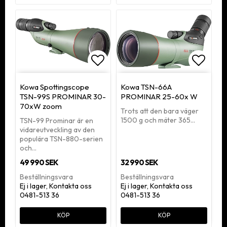
Lägg till i favoritlistan
Lägg ti
Kowa Spottingscope
Kowa TSN-66A
TSN-99S PROMINAR 30-
PROMINAR 25-60x W
70xW zoom
Trots att den bara väger
1500 g och mäter 365…
TSN-99 Prominar är en
vidareutveckling av den
populära TSN-880-serien
och…
49 990 SEK
32 990 SEK
Beställningsvara
Beställningsvara
Ej i lager, Kontakta oss
Ej i lager, Kontakta oss
0481-513 36
0481-513 36
KÖP
KÖP