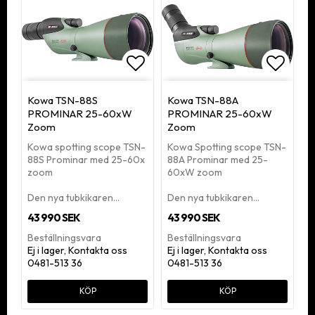
Lägg till i favoritlistan
Lägg ti
Kowa TSN-88S
Kowa TSN-88A
PROMINAR 25-60xW
PROMINAR 25-60xW
Zoom
Zoom
Kowa spotting scope TSN-
Kowa Spotting scope TSN-
88S Prominar med 25-60x
88A Prominar med 25-
zoom
60xW zoom
Den nya tubkikaren…
Den nya tubkikaren…
43 990 SEK
43 990 SEK
Beställningsvara
Beställningsvara
Ej i lager, Kontakta oss
Ej i lager, Kontakta oss
0481-513 36
0481-513 36
KÖP
KÖP