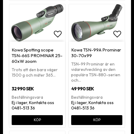
Lägg till i favoritlistan
Lägg ti
Kowa Spotting scope
Kowa TSN-99A Prominar
TSN-66S PROMINAR 25-
30-70x99
60xW zoom
TSN-99 Prominar är en
vidareutveckling av den
Trots att den bara väger
populära TSN-880-serien
1500 g och mäter 365…
och…
32 990 SEK
49 990 SEK
Beställningsvara
Beställningsvara
Ej i lager, Kontakta oss
Ej i lager, Kontakta oss
0481-513 36
0481-513 36
KÖP
KÖP