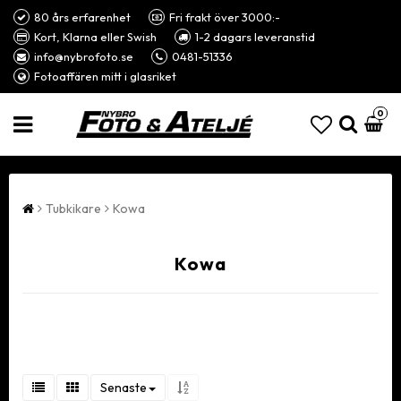
80 års erfarenhet
Fri frakt över 3000:-
Kort, Klarna eller Swish
1-2 dagars leveranstid
info@nybrofoto.se
0481-51336
Fotoaffären mitt i glasriket
0
Tubkikare
Kowa
Kowa
Senaste