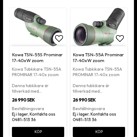
Lägg till i favoritlistan
Lägg ti
Kowa TSN-55S Prominar
Kowa TSN-55A Prominar
17-40xW zoom
17-40xW zoom
Kowa Tubkikare TSN-55A
Kowa Tubkikare TSN-55A
PROMINAR 17-40x zoom
PROMINAR 17-40x zoom
Denna tubkikare är
Denna tubkikare är
tillverkad med…
tillverkad med…
26 990 SEK
26 990 SEK
Beställningsvara
Beställningsvara
Ej i lager, Kontakta oss
Ej i lager, Kontakta oss
0481-513 36
0481-513 36
KÖP
KÖP