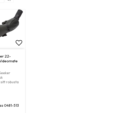
Lägg till i favoritlistan
ker 22-
 Videomate
lSeeker
sk
 sitt robusta
 oss 0481-513