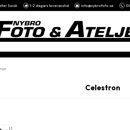
eller Swish
1-2 dagars leveranstid
info@nybrofoto.se
04
tron
Celestron