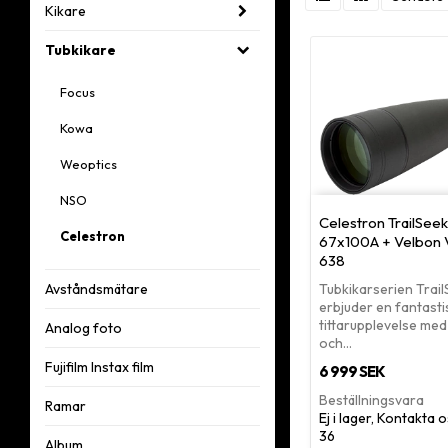
Kikare
Tubkikare
Focus
Kowa
Weoptics
NSO
Celestron TrailSee
Celestron
67x100A + Velbon
638
Tubkikarserien Trai
Avståndsmätare
erbjuder en fantasti
tittarupplevelse med
Analog foto
och…
Fujifilm Instax film
6 999 SEK
Beställningsvara
Ramar
Ej i lager, Kontakta
36
Album