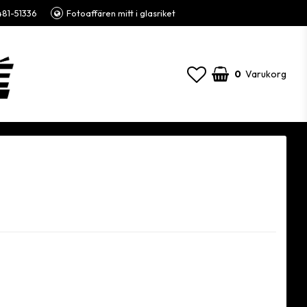
81-51336
Fotoaffären mitt i glasriket
0
Varukorg