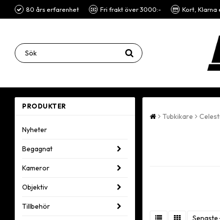
80 års erfarenhet
Fri frakt över 3000:-
Kort, Klarna 
PRODUKTER
Tubkikare
Celes
Nyheter
Begagnat
Kameror
Objektiv
Tillbehör
Senaste