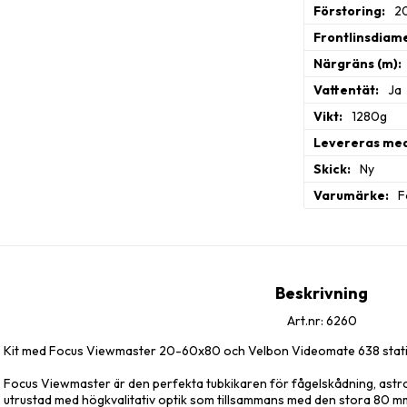
Förstoring
2
Velbon Videomate
Frontlinsdiam
Stativet levereras
benspridare och e
Närgräns (m)
säkerställer smid
Vattentät
Ja
ett vattenpass och
Vikt
1280g
I lådan:
Levereras me
Focus Viewmaste
Skick
Ny
Focus okular 20-
Lock för frontlins
Varumärke
F
Stanna på fallet
Velbon Videomate
Beskrivning
Art.nr: 6260
Kit med Focus Viewmaster 20-60x80 och Velbon Videomate 638 stati
Focus Viewmaster är den perfekta tubkikaren för fågelskådning, astro
utrustad med högkvalitativ optik som tillsammans med den stora 80 mm 