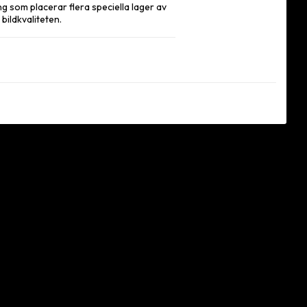
 som placerar flera speciella lager av 
ildkvaliteten.

tt du kan ta med dig den i alla väder, och 
kelt kan få en exakt fokusering.

elt kan ansluta din smartphone till 
ook levereras med ett praktiskt stay-on-
kådare. Stativet levereras i en 
 ett exceptionellt oljedämpat 
srörelser. Videomate 638 inkluderar ett 