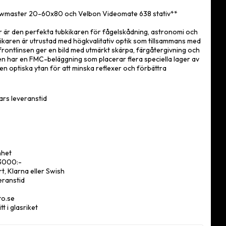
 favoritlistan
ewmaster 20-60x80 och Velbon Videomate 638 stativ**
är den perfekta tubkikaren för fågelskådning, astronomi och
Kikaren är utrustad med högkvalitativ optik som tillsammans med
rontlinsen ger en bild med utmärkt skärpa, färgåtergivning och
sen har en FMC-beläggning som placerar flera speciella lager av
en optiska ytan för att minska reflexer och förbättra
d kvävgas, vilket innebär att den är helt vattentät så att du kan
ars leveranstid
alla väder, och den har en snabb och responsiv fokuseringsratt
ch enkelt kan få en exakt fokusering.
okus
nhet
 3000:-
ill en smartphone med adapter
t, Klarna eller Swish
tibelt med smartphone-adaptrar, vilket gör att du enkelt kan
eranstid
phone till spotting scope för fotografering med ultralång
Outlook levereras med ett praktiskt stay-on-fodral för skydd
to.se
t i glasriket
e 638