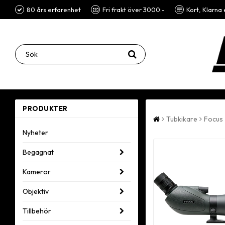
80 års erfarenhet
Fri frakt över 3000:-
Kort, Klarna 
PRODUKTER
Tubkikare
Focus
Nyheter
Begagnat
Kameror
Objektiv
Tillbehör