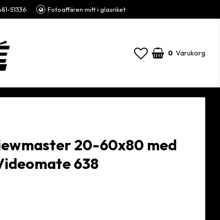
81-51336
Fotoaffären mitt i glasriket
0
Varukorg
Viewmaster 20-60x80 med
Videomate 638