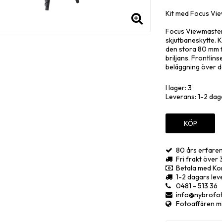
Lägg till i
Kit med Focus Vi
Focus Viewmaster 
skjutbaneskytte. 
den stora 80 mm f
briljans. Frontlin
beläggning över d
bildkvaliteten.
I lager: 3
Kikaren är fylld me
Leverans:
1-2 dag
ta med dig den i 
så att du snabbt o
KÖP
Stor 80 mm lins
Lätt att ställa in f
FMC-beläggning
80 års erfare
Vattentät
Fri frakt över
Lätt att ansluta t
Betala med Kor
Okularet är kompa
1-2 dagars lev
ansluta din smart
0481 - 513 36
brännvidd. Focus 
info@nybrofo
och transport.
Fotoaffären mit
Velbon Videomat