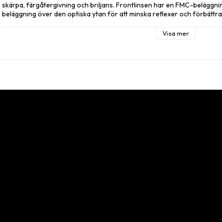
skärpa, färgåtergivning och briljans. Frontlinsen har en FMC-beläggning
beläggning över den optiska ytan för att minska reflexer och förbättra b
Kikaren är fylld med kvävgas, vilket innebär att den är helt vattentät så a
Visa mer
den har en snabb och responsiv fokuseringsratt så att du snabbt och en
Stor 80 mm lins

Lätt att ställa in fokus

FMC-beläggning

Vattentät

Lätt att ansluta till en smartphone med adapter

Okularet är kompatibelt med smartphone-adaptrar, vilket gör att du enk
spotting scope för fotografering med ultralång brännvidd. Focus Outl
fodral för skydd och transport.

Velbon Videomate 638

Velbon Videomate 638 är utformat med tanke på filmskapare och fågels
tresektionskonfiguration, komplett med stabiliserande benspridare och
videohuvud (PH-368) som säkerställer smidiga lutnings- och panorering
vattenpass och en praktisk vevhiss för extra bekvämlighet.

I lådan:

Focus Viewmaster
